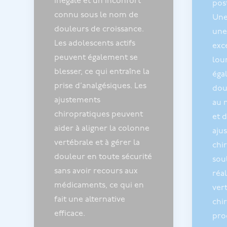
inégale et un inconfort
post
connu sous le nom de
Une
douleurs de croissance.
une
Les adolescents actifs
exce
peuvent également se
lou
blesser, ce qui entraîne la
éga
prise d’analgésiques. Les
dou
ajustements
au 
chiropratiques peuvent
et d
aider à aligner la colonne
aju
vertébrale et à gérer la
chi
douleur en toute sécurité
sou
sans avoir recours aux
réa
médicaments, ce qui en
ver
fait une alternative
chi
efficace.
pro