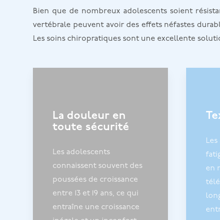
Bien que de nombreux adolescents soient résistan
vertébrale peuvent avoir des effets néfastes durab
Les soins chiropratiques sont une excellente soluti
La douleur en
Te
toute sécurité
Les
Les adolescents
fat
connaissent souvent des
en 
poussées de croissance
tél
entre 13 et 19 ans, ce qui
lon
entraîne une croissance
ent