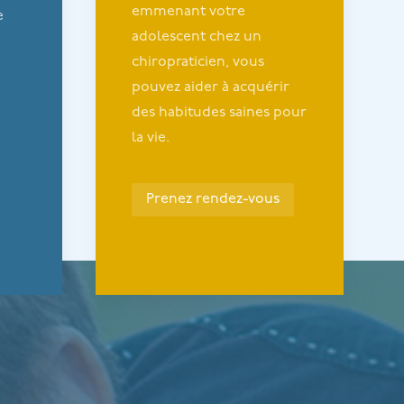
emmenant votre
e
adolescent chez un
chiropraticien, vous
pouvez aider à acquérir
des habitudes saines pour
la vie.
Prenez rendez-vous