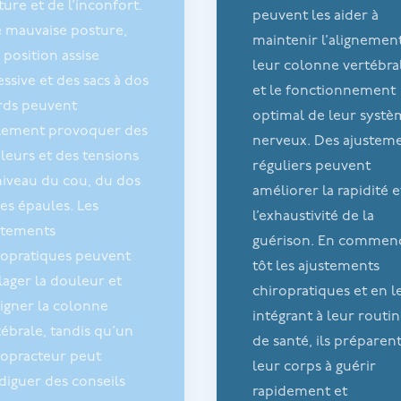
ure et de l’inconfort.
peuvent les aider à
 mauvaise posture,
maintenir l’alignemen
 position assise
leur colonne vertébra
ssive et des sacs à dos
et le fonctionnement
rds peuvent
optimal de leur syst
lement provoquer des
nerveux. Des ajustem
leurs et des tensions
réguliers peuvent
niveau du cou, du dos
améliorer la rapidité e
es épaules. Les
l’exhaustivité de la
stements
guérison. En commen
ropratiques peuvent
tôt les ajustements
lager la douleur et
chiropratiques et en l
ligner la colonne
intégrant à leur routi
tébrale, tandis qu’un
de santé, ils préparen
ropracteur peut
leur corps à guérir
diguer des conseils
rapidement et