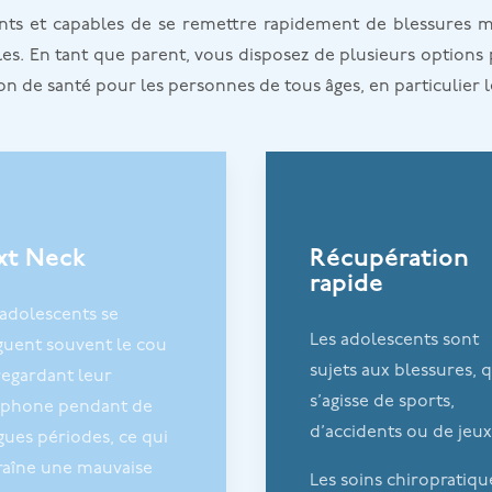
ts et capables de se remettre rapidement de blessures mi
les. En tant que parent, vous disposez de plusieurs options
on de santé pour les personnes de tous âges, en particulier 
xt Neck
Récupération
rapide
 adolescents se
Les adolescents sont
iguent souvent le cou
sujets aux blessures, q
regardant leur
s’agisse de sports,
éphone pendant de
d’accidents ou de jeux
gues périodes, ce qui
raîne une mauvaise
Les soins chiropratiqu