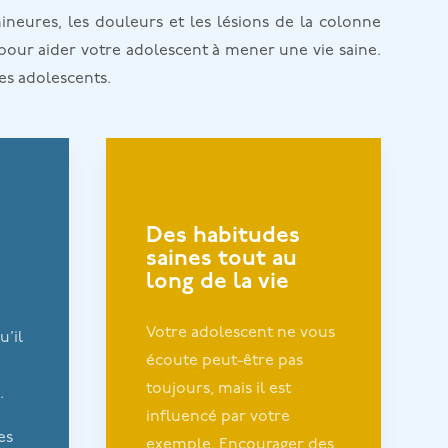
neures, les douleurs et les lésions de la colonne
 pour aider votre adolescent à mener une vie saine.
les adolescents.
Des habitudes
saines tout au
long de la vie
Votre adolescent ne vous
u’il
écoute peut-être pas
toujours, mais il est
.
influencé par votre
es
exemple. Encourager des