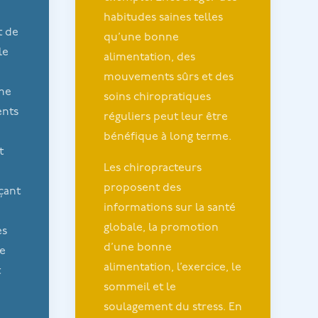
habitudes saines telles
t de
qu’une bonne
le
alimentation, des
mouvements sûrs et des
ème
soins chiropratiques
ents
réguliers peut leur être
bénéfique à long terme.
t
Les chiropracteurs
proposent des
çant
informations sur la santé
globale, la promotion
es
d’une bonne
ne
alimentation, l’exercice, le
t
sommeil et le
soulagement du stress. En