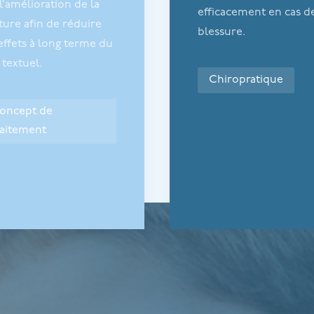
l’amélioration de la
efficacement en cas d
ture afin de réduire
blessure.
effets à long terme du
 textuel.
Chiropratique
oncept de
raitement