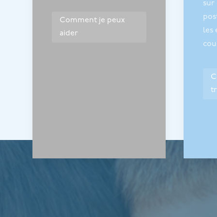
sur 
pos
Comment je peux
les 
aider
cou
C
t